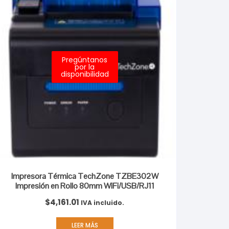
Pregúntanos
por la
disponibilidad
Impresora Térmica TechZone TZBE302W
Impresión en Rollo 80mm WiFi/USB/RJ11
$
4,161.01
IVA incluido.
LEER MÁS