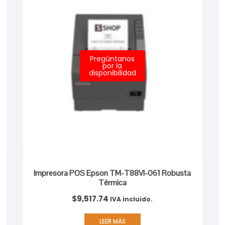
Pregúntanos
por la
disponibilidad
Impresora POS Epson TM-T88VI-061 Robusta
Térmica
$
9,517.74
IVA incluido.
LEER MÁS