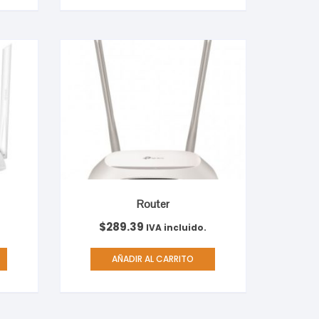
Router
$
289.39
IVA incluido.
AÑADIR AL CARRITO