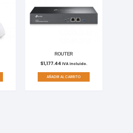
ROUTER
$
1,177.44
IVA incluido.
AÑADIR AL CARRITO