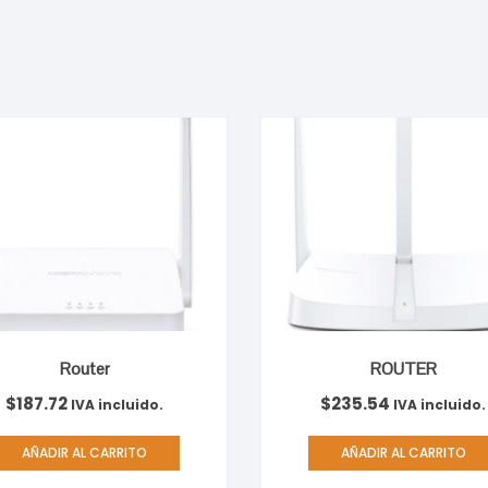
Router
ROUTER
$
187.72
$
235.54
IVA incluido.
IVA incluido.
AÑADIR AL CARRITO
AÑADIR AL CARRITO