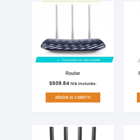
Router
$
509.84
IVA incluido.
AÑADIR AL CARRITO