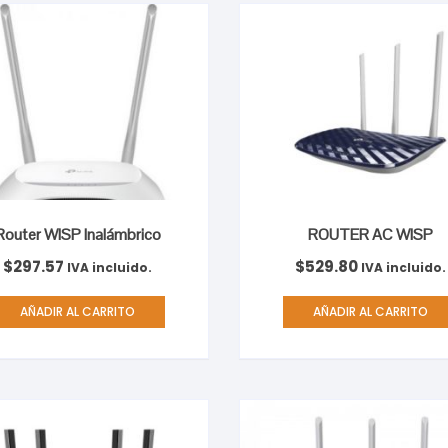
Router WISP Inalámbrico
ROUTER AC WISP
$
297.57
$
529.80
IVA incluido.
IVA incluido.
AÑADIR AL CARRITO
AÑADIR AL CARRITO