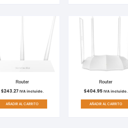
Router
Router
$
243.27
$
404.95
IVA incluido.
IVA incluido.
AÑADIR AL CARRITO
AÑADIR AL CARRITO