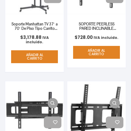
Soporte Manhattan TV 37′ a
SOPORTE PEERLESS
70′ De Piso Tipo Carrito
PARED INCLINABLE
Planas Inclinación 50 Kg
PANTALLA 42′-75′
$
3,178.88
$
728.00
IVA
IVA incluido.
incluido.
AÑADIR AL
CARRITO
AÑADIR AL
CARRITO