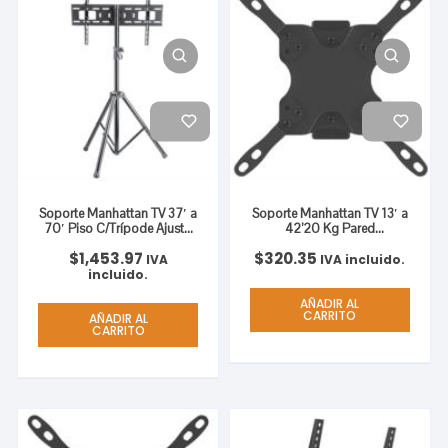
Soporte Manhattan TV 37′ a
Soporte Manhattan TV 13′ a
70′ Piso C/Trípode Ajusto
42’20 Kg Pared
Vertical Color Negro
Movimiento Articulado
$
1,453.97
$
320.35
Color Negro
IVA
IVA incluido.
incluido.
AÑADIR AL
CARRITO
AÑADIR AL
CARRITO