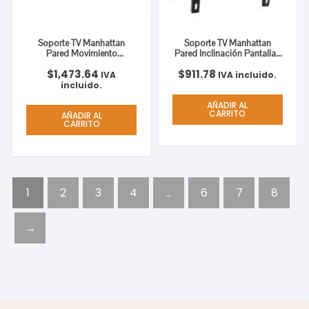
Soporte TV Manhattan
Soporte TV Manhattan
Pared Movimiento
Pared Inclinación Pantallas
Articulado Pantallas
Planas 32″ a 55″ Máximo
$
1,473.64
$
911.78
Curvas/Planas 37″ a 70″
80 Kg Color Negro
IVA
IVA incluido.
Máximo 50 Kg
incluido.
AÑADIR AL
CARRITO
AÑADIR AL
CARRITO
1
2
3
4
…
6
7
8
→