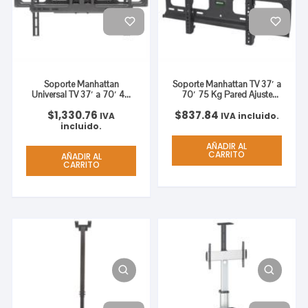
Soporte Manhattan
Soporte Manhattan TV 37′ a
Universal TV 37′ a 70′ 40
70′ 75 Kg Pared Ajuste
Kg Pared Movimiento
Vertical Color Negro
$
1,330.76
$
837.84
Completo Curvas/Planas
IVA
IVA incluido.
Color Negro
incluido.
AÑADIR AL
CARRITO
AÑADIR AL
CARRITO