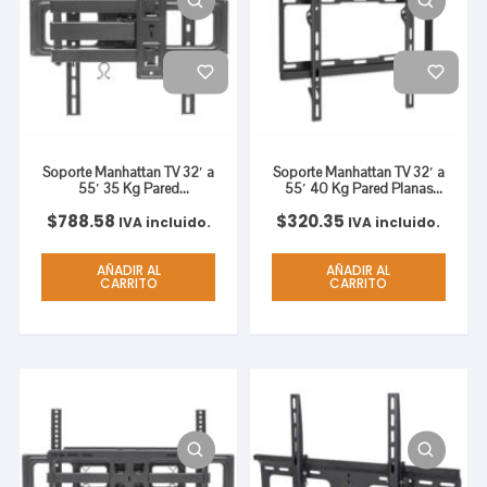
Soporte Manhattan TV 32′ a
Soporte Manhattan TV 32′ a
55′ 35 Kg Pared
55′ 40 Kg Pared Planas
Movimiento Articulado
Bajo Perfil Color Negro
$
788.58
$
320.35
Curvas/Planas Color Negro
IVA incluido.
IVA incluido.
AÑADIR AL
AÑADIR AL
CARRITO
CARRITO