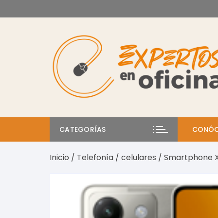
Saltar
al
contenido
CATEGORÍAS
CONÓC
Inicio
/
Telefonía
/
celulares
/ Smartphone X