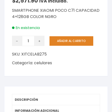
$
2,571.90
IVA incluido.
SMARTPHONE XIAOMI POCO C71 CAPACIDAD
4+128GB COLOR NGRO
En existencia
SMARTPHONE
AÑADIR AL CARRITO
XIAOMI
POCO
SKU:
XITCELAB275
C71
CAPACIDAD
Categoría:
celulares
4+128GB
COLOR
NGRO
cantidad
DESCRIPCIÓN
INFORMACIÓN ADICIONAL