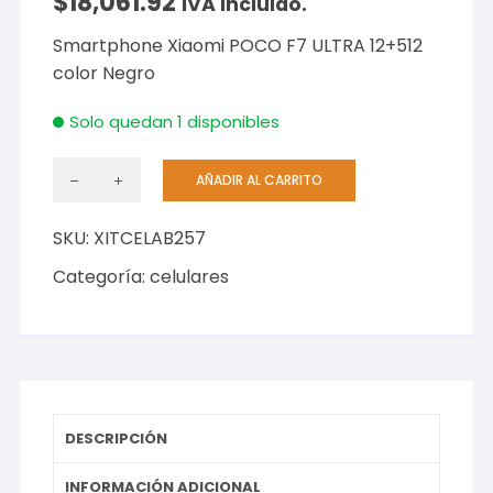
$
18,061.92
IVA incluido.
Smartphone Xiaomi POCO F7 ULTRA 12+512
color Negro
Solo quedan 1 disponibles
AÑADIR AL CARRITO
Smartphone
Xiaomi
SKU:
XITCELAB257
POCO
F7
Categoría:
celulares
ULTRA
12+512
color
Negro
cantidad
DESCRIPCIÓN
INFORMACIÓN ADICIONAL