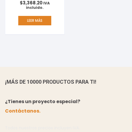
$
3,368.20
Android 9 Color Negro
IVA
incluido.
LEER MÁS
¡MÁS DE 10000 PRODUCTOS PARA TI!
¿Tienes un proyecto especial?
Contáctanos.
Todos nuestros precios incluyen IVA.