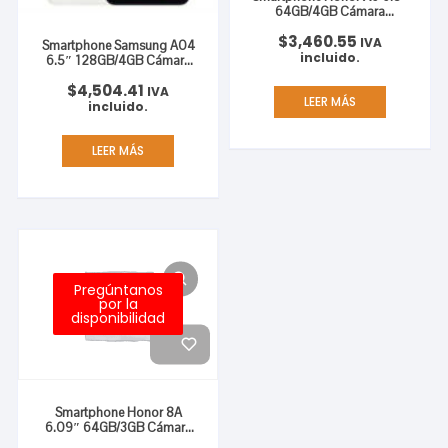
64GB/4GB Cámara
50MP+2MP+2MP/5MP
$
3,460.55
Mediatek Android 12 Color
IVA
Smartphone Samsung A04
Plata
incluido.
6.5″ 128GB/4GB Cámara
50MP+2MP/5MP Octacore
$
4,504.41
Android Color Blanco
IVA
LEER MÁS
incluido.
LEER MÁS
Pregúntanos
por la
disponibilidad
Smartphone Honor 8A
6.09″ 64GB/3GB Cámara
13MP/8MP Mediatek