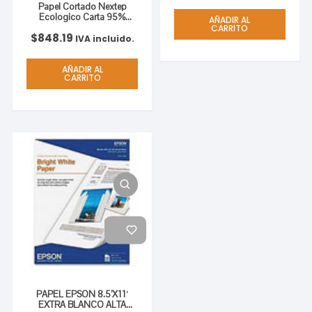
Papel Cortado Nextep
Ecologico Carta 95%
AÑADIR AL
Blancura Caja C/5000
CARRITO
$
848.19
hojas
IVA incluido.
AÑADIR AL
CARRITO
PAPEL EPSON 8.5’X11′
EXTRA BLANCO ALTA