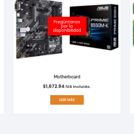
Pregúntanos
por la
disponibilidad
Motherboard
$
1,672.94
IVA incluido.
LEER MÁS