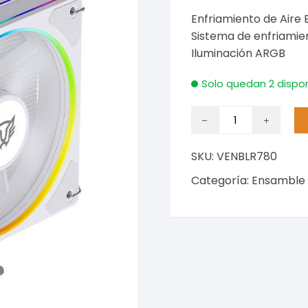
Enfriamiento de Air
Sistema de enfriamien
Iluminación ARGB
Solo quedan 2 dispo
Enfriamiento
y
Ventilación
SKU:
VENBLR780
cantidad
Categoría:
Ensamble