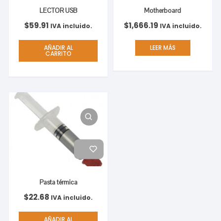
LECTOR USB
Motherboard
$
59.91
$
1,666.19
IVA incluido.
IVA incluido.
AÑADIR AL
LEER MÁS
CARRITO
Pasta térmica
$
22.68
IVA incluido.
AÑADIR AL