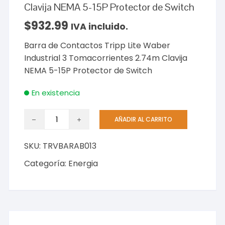
Clavija NEMA 5-15P Protector de Switch
$
932.99
IVA incluido.
Barra de Contactos Tripp Lite Waber
Industrial 3 Tomacorrientes 2.74m Clavija
NEMA 5-15P Protector de Switch
En existencia
Barra
AÑADIR AL CARRITO
de
Contactos
SKU:
TRVBARAB013
Tripp
Lite
Categoría:
Energia
Waber
Industrial
3
Tomacorrientes
2.74m