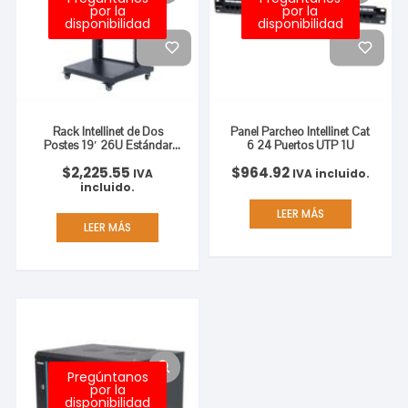
por la
por la
disponibilidad
disponibilidad
Rack Intellinet de Dos
Panel Parcheo Intellinet Cat
Postes 19′ 26U Estándar
6 24 Puertos UTP 1U
Desarmado Flactpack
$
2,225.55
$
964.92
Color Negro
IVA
IVA incluido.
incluido.
LEER MÁS
LEER MÁS
Pregúntanos
por la
disponibilidad