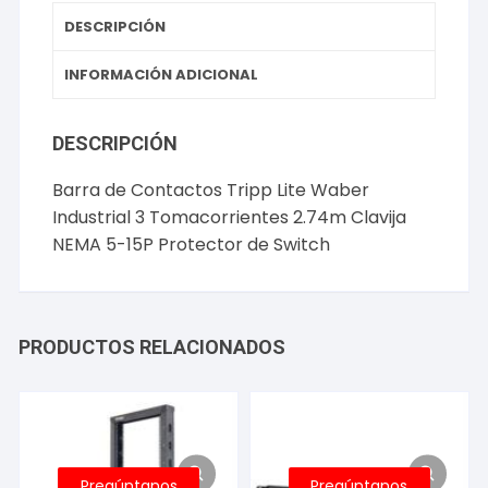
Clavija
DESCRIPCIÓN
NEMA
5-
INFORMACIÓN ADICIONAL
15P
Protector
DESCRIPCIÓN
de
Switch
Barra de Contactos Tripp Lite Waber
cantidad
Industrial 3 Tomacorrientes 2.74m Clavija
NEMA 5-15P Protector de Switch
PRODUCTOS RELACIONADOS
Pregúntanos
Pregúntanos