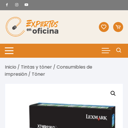
Saltar
al
contenido
Inicio
/
Tintas y tóner
/
Consumibles de
impresión
/ Tóner