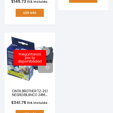
$
145.73
IVA incluido.
LEER MÁS
Pregúntanos
por la
disponibilidad
CINTA BROTHER TZ-251
NEGRO/BLANCO 24MM
PT330/530
$
341.76
IVA incluido.