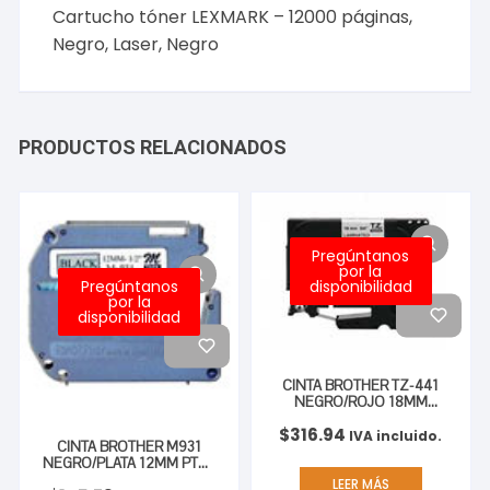
Cartucho tóner LEXMARK – 12000 páginas,
Negro, Laser, Negro
PRODUCTOS RELACIONADOS
Pregúntanos
por la
Pregúntanos
disponibilidad
por la
disponibilidad
CINTA BROTHER TZ-441
NEGRO/ROJO 18MM
PT300/310B/330/530
$
316.94
IVA incluido.
CINTA BROTHER M931
NEGRO/PLATA 12MM PT85
100/110
LEER MÁS