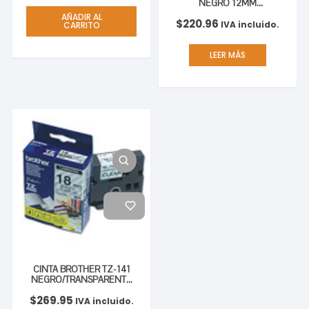
NEGRO 12MM
PT300/310B/330/530
AÑADIR AL
$
220.96
IVA incluido.
CARRITO
LEER MÁS
CINTA BROTHER TZ-141
NEGRO/TRANSPARENTE
18MM PT300/310B/330
$
269.95
IVA incluido.