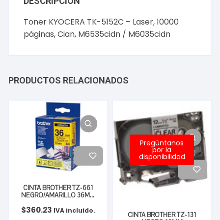
DESCRIPCIÓN
Toner KYOCERA TK-5152C – Laser, 10000
páginas, Cian, M6535cidn / M6035cidn
PRODUCTOS RELACIONADOS
Pregúntanos
por la
disponibilidad
CINTA BROTHER TZ-661
NEGRO/AMARILLO 36MM
PT530
$
360.23
IVA incluido.
CINTA BROTHER TZ-131