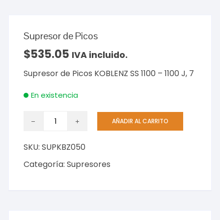
Supresor de Picos
$
535.05
IVA incluido.
Supresor de Picos KOBLENZ SS 1100 – 1100 J, 7
En existencia
Supresor
AÑADIR AL CARRITO
de
Picos
SKU:
SUPKBZ050
cantidad
Categoría:
Supresores