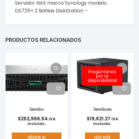
Servidor NAS marca Synology modelo
DS725+ 2 Bahias DiskStation –
PRODUCTOS RELACIONADOS
Pregúntanos
por la
disponibilidad
Servidor
Servidores
$
252,966.54
$
19,621.27
IVA
IVA
incluido.
incluido.
AÑADIR AL
LEER MÁS