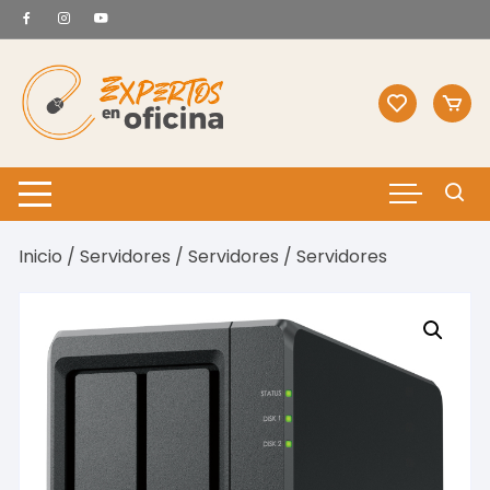
Saltar
al
contenido
Inicio
/
Servidores
/
Servidores
/ Servidores