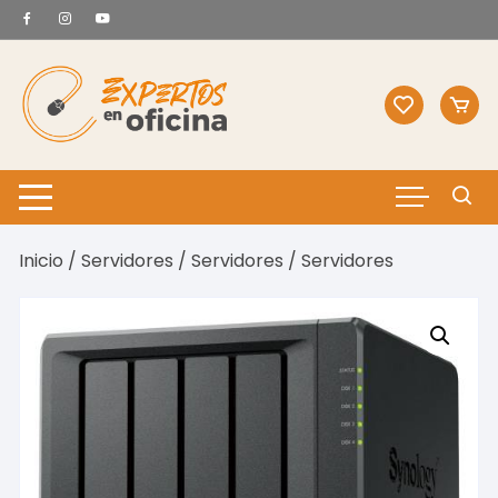
Saltar
al
contenido
Inicio
/
Servidores
/
Servidores
/ Servidores