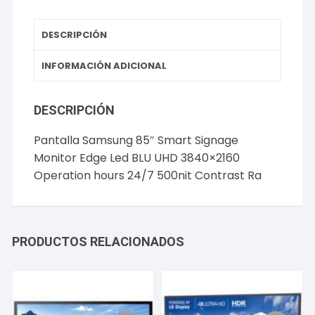
UHD
3840x2160
DESCRIPCIÓN
Operation
hours
INFORMACIÓN ADICIONAL
24/7
500nit
DESCRIPCIÓN
Contrast
Ra
Pantalla Samsung 85″ Smart Signage
cantidad
Monitor Edge Led BLU UHD 3840×2160
Operation hours 24/7 500nit Contrast Ra
PRODUCTOS RELACIONADOS