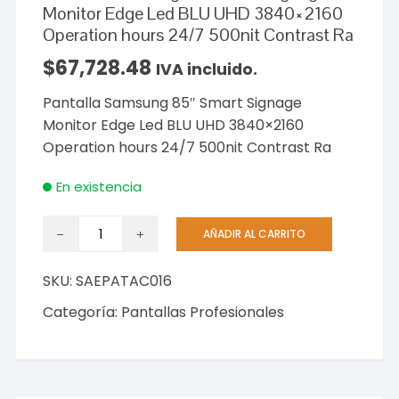
Monitor Edge Led BLU UHD 3840×2160
Operation hours 24/7 500nit Contrast Ra
$
67,728.48
IVA incluido.
Pantalla Samsung 85″ Smart Signage
Monitor Edge Led BLU UHD 3840×2160
Operation hours 24/7 500nit Contrast Ra
En existencia
Pantalla
AÑADIR AL CARRITO
Samsung
85"
SKU:
SAEPATAC016
Smart
Signage
Categoría:
Pantallas Profesionales
Monitor
Edge
Led
BLU