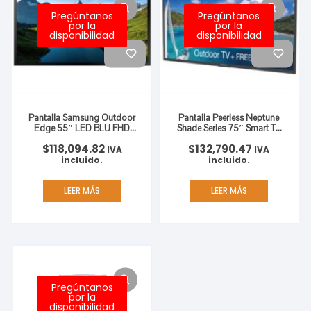
Pregúntanos
Pregúntanos
por la
por la
disponibilidad
disponibilidad
Pantalla Samsung Outdoor
Pantalla Peerless Neptune
Edge 55″ LED BLU FHD
Shade Series 75″ Smart TV
Resolución 1920×1080
4K Resolución 3840×2160
$
118,094.82
$
132,790.47
HDR para Exterior
IVA
IVA
incluido.
incluido.
LEER MÁS
LEER MÁS
Pregúntanos
por la
disponibilidad