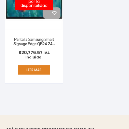
por la
disponibilidad
Pantalla Samsung Smart
Signage Edge QB24 24″
LED BLU FHD Resolución
$
20,776.57
1920×1080
IVA
incluido.
LEER MÁS