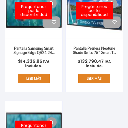
Pregúntanos
Pregúntanos
por la
por la
disponibilidad
disponibilidad
Pantalla Samsung Smart
Pantalla Peerless Neptune
Signage Edge QB24 24″
Shade Series 75″ Smart TV
Touch LED BLU FHD
4K Resolución 3840×2160
$
14,335.95
$
132,790.47
Resolución 1920×1080
HDR para Exterior
IVA
IVA
incluido.
incluido.
LEER MÁS
LEER MÁS
Pregúntanos