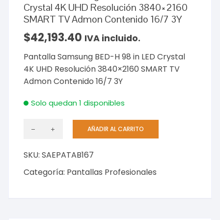
Crystal 4K UHD Resolución 3840×2160
SMART TV Admon Contenido 16/7 3Y
$
42,193.40
IVA incluido.
Pantalla Samsung BED-H 98 in LED Crystal
4K UHD Resolución 3840×2160 SMART TV
Admon Contenido 16/7 3Y
Solo quedan 1 disponibles
AÑADIR AL CARRITO
Pantalla
Samsung
SKU:
SAEPATAB167
BED-
H
Categoría:
Pantallas Profesionales
98
in
LED
Crystal