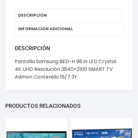
4K
UHD
DESCRIPCIÓN
Resolución
3840x2160
INFORMACIÓN ADICIONAL
SMART
TV
DESCRIPCIÓN
Admon
Contenido
Pantalla Samsung BED-H 98 in LED Crystal
16/7
4K UHD Resolución 3840×2160 SMART TV
3Y
Admon Contenido 16/7 3Y
cantidad
PRODUCTOS RELACIONADOS