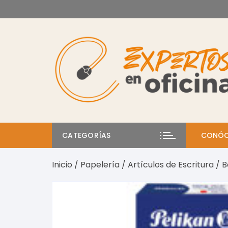
Saltar
al
contenido
CATEGORÍAS
CONÓC
Inicio
/
Papelería
/
Artículos de Escritura
/ B