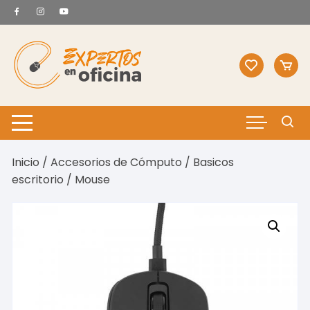
Saltar
al
contenido
Inicio
/
Accesorios de Cómputo
/
Basicos
escritorio
/ Mouse