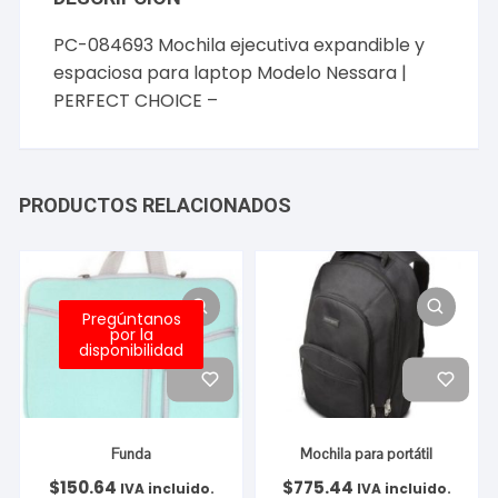
PC-084693 Mochila ejecutiva expandible y
espaciosa para laptop Modelo Nessara |
PERFECT CHOICE –
PRODUCTOS RELACIONADOS
Pregúntanos
por la
disponibilidad
Funda
Mochila para portátil
$
150.64
$
775.44
IVA incluido.
IVA incluido.