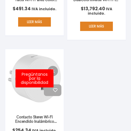
Blanco
Enfriamiento/Calefacción
$
491.34
$
13,792.40
12000 BTU/h Color Blanco
IVA incluido.
IVA
incluido.
LEER MÁS
LEER MÁS
Pregúntanos
por la
disponibilidad
Contacto Steren Wi-Fi
Encendido Inalámbrico
Color Blanco
$
254.34
IVA incluido.