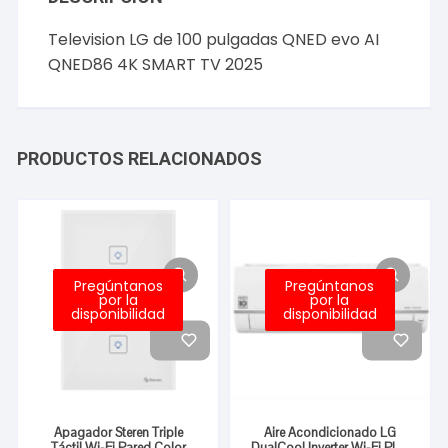
Television LG de 100 pulgadas QNED evo AI
QNED86 4K SMART TV 2025
PRODUCTOS RELACIONADOS
Pregúntanos
Pregúntanos
por la
por la
disponibilidad
disponibilidad
Apagador Steren Triple
Aire Acondicionado LG
Táctil Wi-Fi Pared Color
DualCool Inverter Wi-Fi Plus