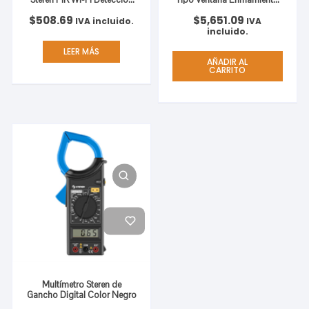
Hasta 7m Color Blanco
8000 BTU/h Temporizador
$
508.69
$
5,651.09
Color Blanco
IVA incluido.
IVA
incluido.
LEER MÁS
AÑADIR AL
CARRITO
Multímetro Steren de
Gancho Digital Color Negro