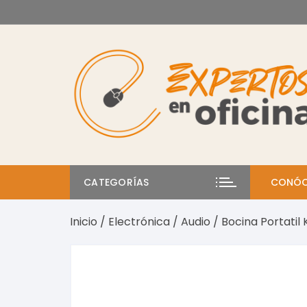
Saltar
al
contenido
CATEGORÍAS
CONÓC
Inicio
/
Electrónica
/
Audio
/ Bocina Portatil