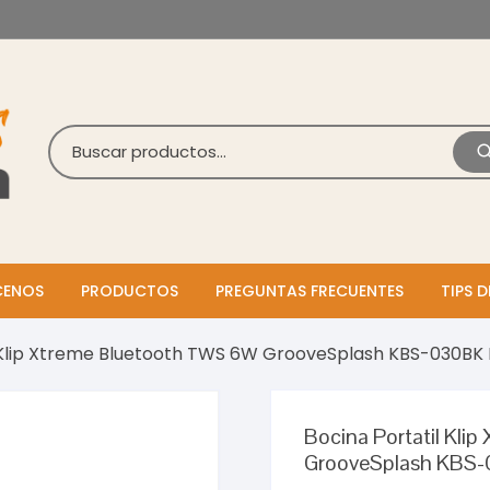
ENOS
PRODUCTOS
PREGUNTAS FRECUENTES
TIPS D
 Klip Xtreme Bluetooth TWS 6W GrooveSplash KBS-030BK H
Bocina Portatil Kl
GrooveSplash KBS-0