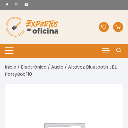
Saltar
al
contenido
Inicio
/
Electrónica
/
Audio
/ Altavoz Bluetooth JBL
PartyBox 110