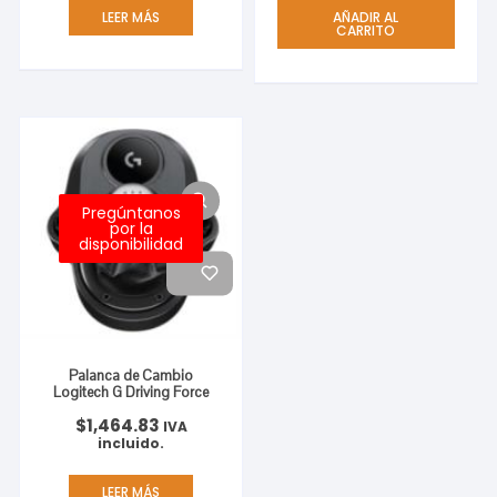
LEER MÁS
AÑADIR AL
CARRITO
Pregúntanos
por la
disponibilidad
Palanca de Cambio
Logitech G Driving Force
$
1,464.83
IVA
incluido.
LEER MÁS