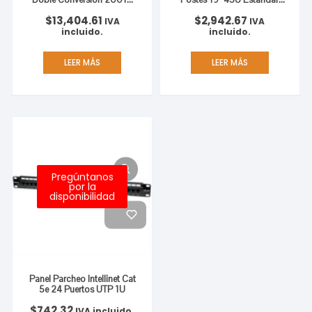
OL USB/R 2KVA/1600W 8
Desarmado Flactpack
$
13,404.61
$
2,942.67
Contactos Senoidal Pura
Color Negro
IVA
IVA
incluido.
incluido.
LEER MÁS
LEER MÁS
Pregúntanos
por la
disponibilidad
Panel Parcheo Intellinet Cat
5e 24 Puertos UTP 1U
$
742.32
IVA incluido.