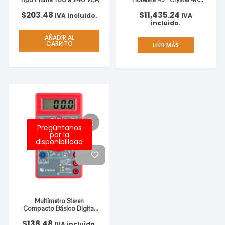
UHD Resolución
$
203.48
$
11,435.24
3840×2160
IVA incluido.
IVA
incluido.
AÑADIR AL
CARRITO
LEER MÁS
Pregúntanos
por la
disponibilidad
Multímetro Steren
Compacto Básico Digital
Color Rojo
$
138.48
IVA incluido.