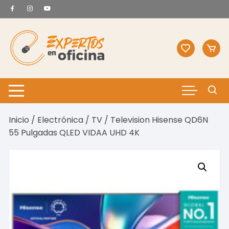
Saltar
al
contenido
Inicio
/
Electrónica
/
TV
/ Television Hisense QD6N
55 Pulgadas QLED VIDAA UHD 4K