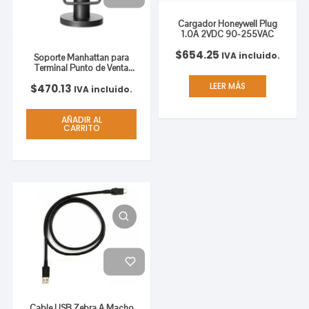
Cargador Honeywell Plug
1.0A 2VDC 90-255VAC
$
654.25
IVA incluido.
Soporte Manhattan para
Terminal Punto de Venta
Verifone VX520 Giratorio e
LEER MÁS
$
470.13
Inclinable
IVA incluido.
AÑADIR AL
CARRITO
Cable USB Zebra A Macho