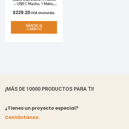
– USB C Macho, 1 Metro,
Negro, para
$
229.20
TC51/TC52/TC56/TC57
IVA incluido.
AND CHARGING 1M LONG
AÑADIR AL
CARRITO
¡MÁS DE 10000 PRODUCTOS PARA TI!
¿Tienes un proyecto especial?
Contáctanos.