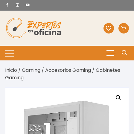
Saltar
al
contenido
Inicio
/
Gaming
/
Accesorios Gaming
/ Gabinetes
Gaming