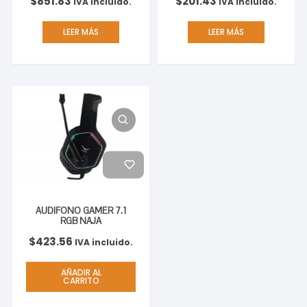
$
851.83
$
201.43
IVA incluido.
IVA incluido.
LEER MÁS
LEER MÁS
AUDIFONO GAMER 7.1
RGB NAJA
$
423.56
IVA incluido.
AÑADIR AL
CARRITO