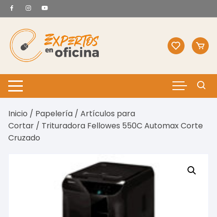
Saltar
al
contenido
Inicio
/
Papelería
/
Artículos para
Cortar
/ Trituradora Fellowes 550C Automax Corte
Cruzado