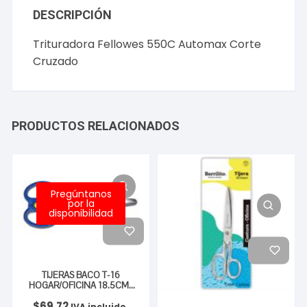
DESCRIPCIÓN
Trituradora Fellowes 550C Automax Corte
Cruzado
PRODUCTOS RELACIONADOS
Pregúntanos
por la
disponibilidad
TIJERAS BACO T-16
HOGAR/OFICINA 18.5CMS
MANGO PLASTICO
$
69.72
IVA incluido.