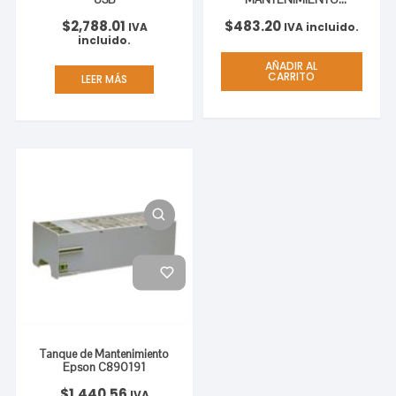
T619000
$
2,788.01
$
483.20
IVA
IVA incluido.
incluido.
AÑADIR AL
CARRITO
LEER MÁS
Tanque de Mantenimiento
Epson C890191
$
1,440.56
IVA