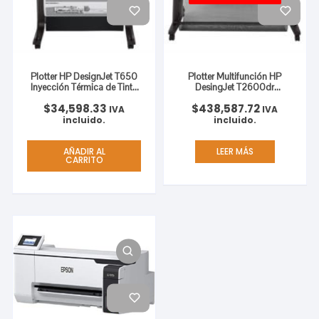
Plotter HP DesignJet T650
Plotter Multifunción HP
Inyección Térmica de Tinta
DesingJet T2600dr
24′ Resolución
PostScript Inyección
$
34,598.33
$
438,587.72
2400×1200 dpi
Térmica de Tinta 36′
IVA
IVA
Resolución 2400×1200
incluido.
incluido.
AÑADIR AL
LEER MÁS
CARRITO