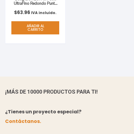
UltraFino Redondo Punta
Aguja Fina 0.5 mm Color
$
63.96
Azul C/12
IVA incluido.
AÑADIR AL
CARRITO
¡MÁS DE 10000 PRODUCTOS PARA TI!
¿Tienes un proyecto especial?
Contáctanos.