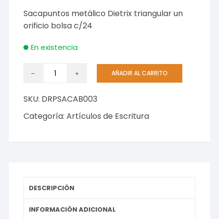
Sacapuntos metálico Dietrix triangular un
orificio bolsa c/24
En existencia
Sacapuntos
AÑADIR AL CARRITO
metálico
Dietrix
SKU:
DRPSACAB003
triangular
un
Categoría:
Artículos de Escritura
orificio
bolsa
c/24
cantidad
DESCRIPCIÓN
INFORMACIÓN ADICIONAL