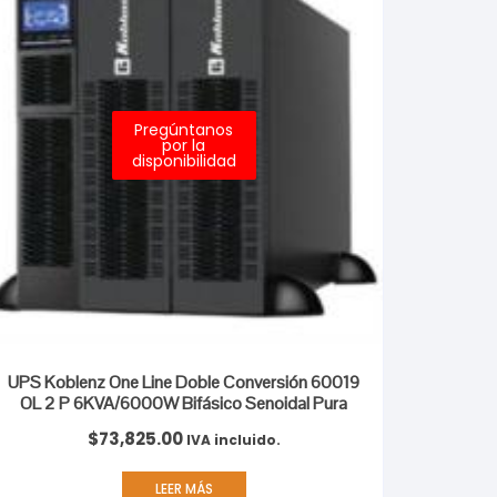
Pregúntanos
por la
disponibilidad
UPS Koblenz One Line Doble Conversión 60019
OL 2 P 6KVA/6000W Bifásico Senoidal Pura
$
73,825.00
IVA incluido.
LEER MÁS