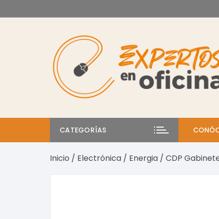
Saltar
al
contenido
CATEGORÍAS
CONÓC
Inicio
/
Electrónica
/
Energia
/ CDP Gabinet