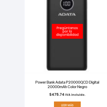
Pregúntanos
por la
disponibilidad
Power Bank Adata P20000QCD Digital
20000mAh Color Negro
$
475.74
IVA incluido.
LEER MÁS