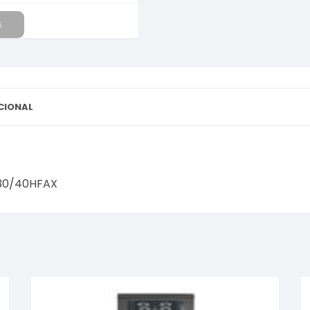
.
CIONAL
-30/40HFAX