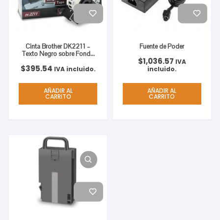
Cinta Brother DK2211 –
Fuente de Poder
Texto Negro sobre Fondo
$
1,036.57
Blanco – 29mm x 15mts.
IVA
$
395.54
BLANCO PLASTICA 29MM
IVA incluido.
incluido.
X 15.2M
AÑADIR AL
AÑADIR AL
CARRITO
CARRITO