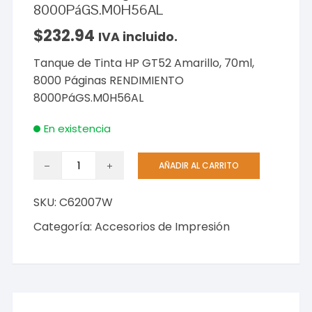
8000PáGS.M0H56AL
$
232.94
IVA incluido.
Tanque de Tinta HP GT52 Amarillo, 70ml,
8000 Páginas RENDIMIENTO
8000PáGS.M0H56AL
En existencia
Tanque
AÑADIR AL CARRITO
de
Tinta
SKU:
C62007W
HP
GT52
Categoría:
Accesorios de Impresión
Amarillo,
70ml,
8000
Páginas
RENDIMIENTO