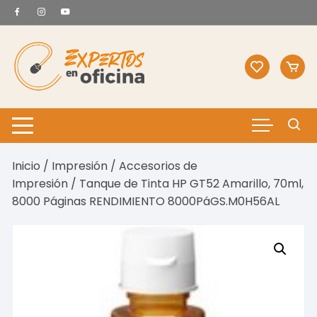
Saltar
al
contenido
Inicio
/
Impresión
/
Accesorios de
Impresión
/ Tanque de Tinta HP GT52 Amarillo, 70ml,
8000 Páginas RENDIMIENTO 8000PáGS.M0H56AL