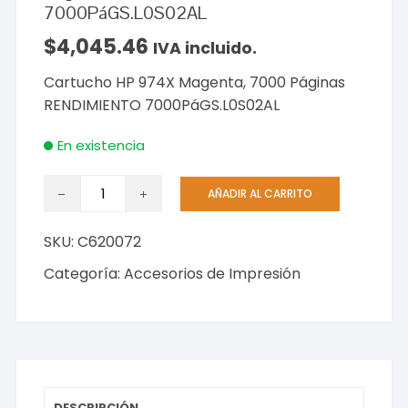
7000PáGS.L0S02AL
$
4,045.46
IVA incluido.
Cartucho HP 974X Magenta, 7000 Páginas
RENDIMIENTO 7000PáGS.L0S02AL
En existencia
Cartucho
AÑADIR AL CARRITO
HP
974X
SKU:
C620072
Magenta,
7000
Categoría:
Accesorios de Impresión
Páginas
RENDIMIENTO
7000PáGS.L0S02AL
cantidad
DESCRIPCIÓN