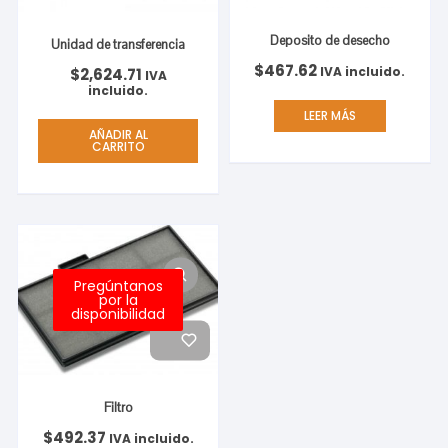
Deposito de desecho
Unidad de transferencia
$
467.62
IVA incluido.
$
2,624.71
IVA
incluido.
LEER MÁS
AÑADIR AL
CARRITO
Pregúntanos
por la
disponibilidad
Filtro
$
492.37
IVA incluido.