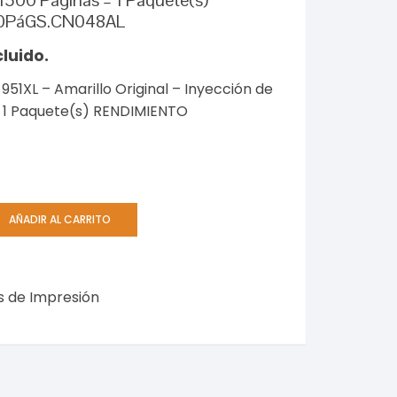
 1500 Páginas – 1 Paquete(s)
0PáGS.CN048AL
cluido.
951XL – Amarillo Original – Inyección de
 – 1 Paquete(s) RENDIMIENTO
AÑADIR AL CARRITO
s de Impresión