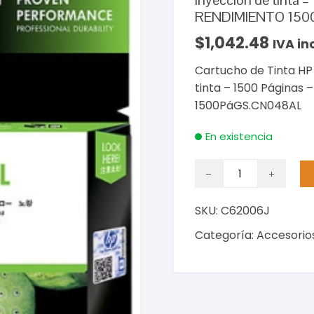
Inyección de tinta –
RENDIMIENTO 150
$
1,042.48
IVA in
Cartucho de Tinta HP 
tinta – 1500 Páginas
1500PáGS.CN048AL
En existencia
Cartucho
de
Tinta
SKU:
C62006J
HP
951XL
Categoría:
Accesorio
-
Amarillo
Original
-