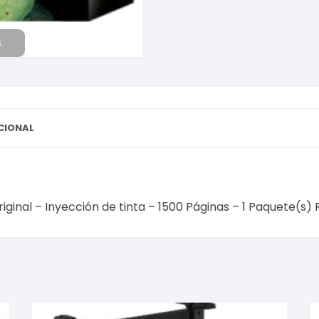
Inyección
de
tinta
.
-
1500
Páginas
-
1
CIONAL
Paquete(s)
RENDIMIENTO
1500PáGS.CN048
cantidad
Original – Inyección de tinta – 1500 Páginas – 1 Paquete