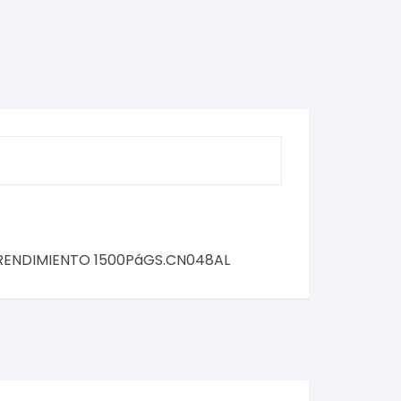
AL
(s) RENDIMIENTO 1500PáGS.CN048AL