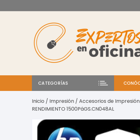
Saltar
al
contenido
CATEGORÍAS
CONÓC
Inicio
/
Impresión
/
Accesorios de Impresión
RENDIMIENTO 1500PáGS.CN048AL