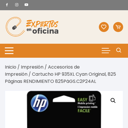
Saltar
al
contenido
Inicio
/
Impresión
/
Accesorios de
Impresión
/ Cartucho HP 935XL Cyan Original, 825
Páginas RENDIMIENTO 825PáGS.C2P24AL