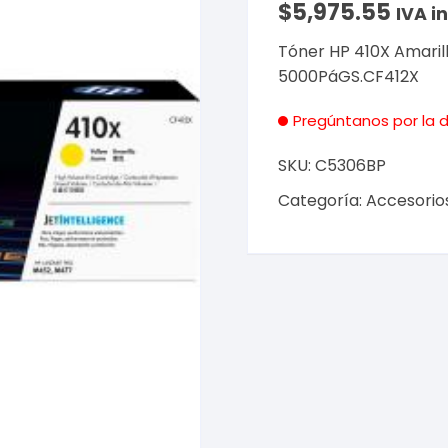
$
5,975.55
IVA i
Tóner HP 410X Amaril
5000PáGS.CF412X
Pregúntanos por la d
SKU:
C5306BP
Categoría:
Accesorio