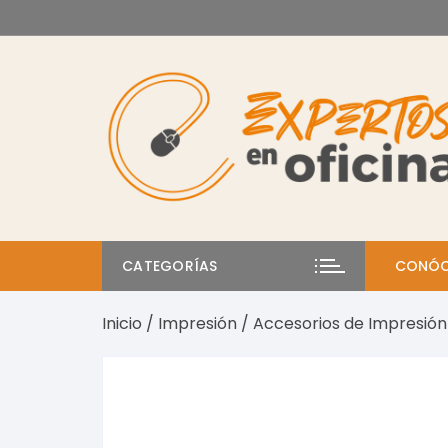
Saltar
al
contenido
CATEGORÍAS
CONÓC
Inicio
/
Impresión
/
Accesorios de Impresión