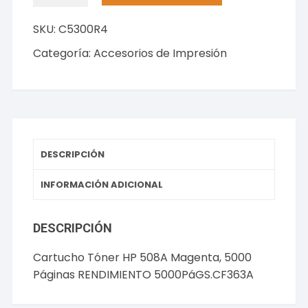
Tóner
SKU:
C5300R4
HP
508A
Categoría:
Accesorios de Impresión
Magenta,
5000
Páginas
RENDIMIENTO
5000PáGS.CF363A
cantidad
DESCRIPCIÓN
INFORMACIÓN ADICIONAL
DESCRIPCIÓN
Cartucho Tóner HP 508A Magenta, 5000
Páginas RENDIMIENTO 5000PáGS.CF363A