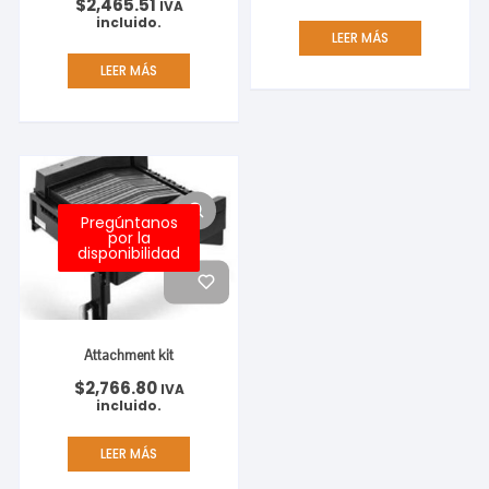
$
2,465.51
IVA
incluido.
LEER MÁS
LEER MÁS
Pregúntanos
por la
disponibilidad
Attachment kit
$
2,766.80
IVA
incluido.
LEER MÁS