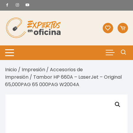
Saltar
al
contenido
Inicio
/
Impresión
/
Accesorios de
Impresión
/ Tambor HP 660A – LaserJet – Original
65,000PAG 65 000PAG W2004A