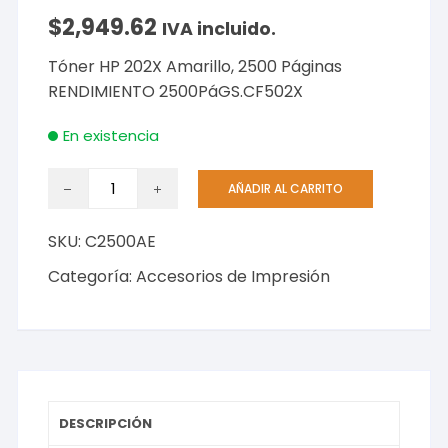
$
2,949.62
IVA incluido.
Tóner HP 202X Amarillo, 2500 Páginas
RENDIMIENTO 2500PáGS.CF502X
En existencia
Tóner
AÑADIR AL CARRITO
HP
202X
SKU:
C2500AE
Amarillo,
2500
Categoría:
Accesorios de Impresión
Páginas
RENDIMIENTO
2500PáGS.CF502X
cantidad
DESCRIPCIÓN