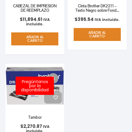
CABEZAL DE IMPRESION
Cinta Brother DK2211 –
DE REEMPLAZO
Texto Negro sobre Fondo
Blanco – 29mm x 15mts.
$
11,894.61
$
395.54
BLANCO PLASTICA 29MM
IVA
IVA incluido.
X 15.2M
incluido.
AÑADIR AL
CARRITO
AÑADIR AL
CARRITO
Pregúntanos
por la
disponibilidad
Tambor
$
2,270.87
IVA
incluido.