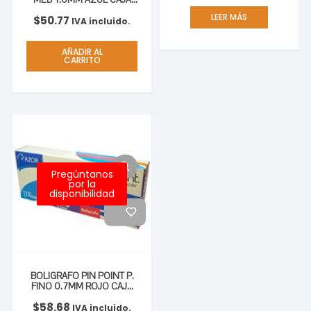
C/12
LEER MÁS
$
50.77
IVA incluido.
AÑADIR AL
CARRITO
Pregúntanos
por la
disponibilidad
BOLIGRAFO PIN POINT P.
FINO 0.7MM ROJO CAJA
C/12
$
58.68
IVA incluido.