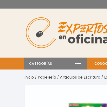
Saltar
al
contenido
CATEGORÍAS
CONÓC
Inicio
/
Papelería
/
Artículos de Escritura
/ L