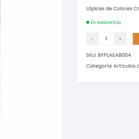
Lápices de Colores Cr
En existencia
Lápices
de
Colores
SKU:
BYPLAEAB004
Crayola
Triangulares
Categoría:
Artículos 
con
12
piezas
cantidad