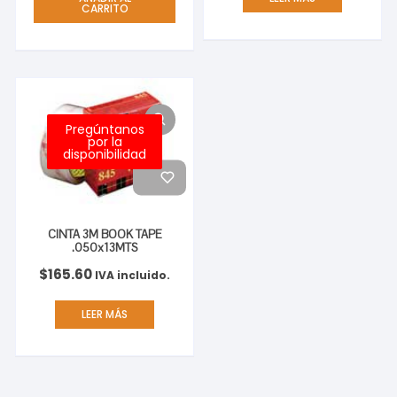
CARRITO
Pregúntanos
por la
disponibilidad
CINTA 3M BOOK TAPE
.050x13MTS
$
165.60
IVA incluido.
LEER MÁS