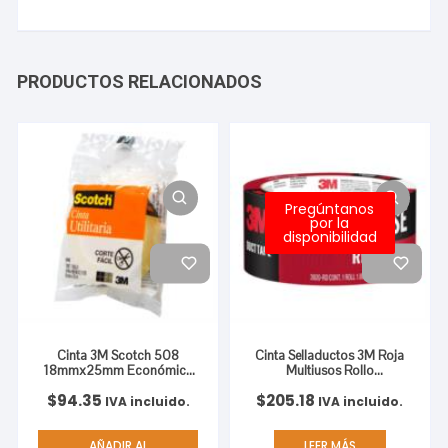
PRODUCTOS RELACIONADOS
Pregúntanos
por la
disponibilidad
Cinta 3M Scotch 508
Cinta Sellaductos 3M Roja
18mmx25mm Económica
Multiusos Rollo
en Bolsa C/8
48mmx18.2m 1 Pza
$
94.35
$
205.18
IVA incluido.
IVA incluido.
AÑADIR AL
LEER MÁS