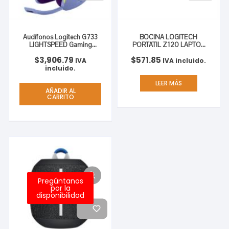
Audífonos Logitech G733
BOCINA LOGITECH
LIGHTSPEED Gaming
PORTATIL Z120 LAPTOP
Inalámbricos RGB Color
USB
$
3,906.79
$
571.85
Lila
IVA
IVA incluido.
incluido.
LEER MÁS
AÑADIR AL
CARRITO
Pregúntanos
por la
disponibilidad