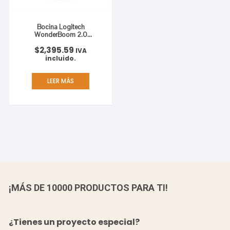
Bocina Logitech
WonderBoom 2.0
Bluetooth Resistente al
$
2,395.59
Agua Color Negro
IVA
incluido.
LEER MÁS
¡MÁS DE 10000 PRODUCTOS PARA TI!
¿Tienes un proyecto especial?