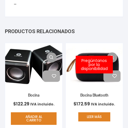
–
PRODUCTOS RELACIONADOS
Pregúntanos
por la
disponibilidad
Bocina
Bocina Bluetooth
$
122.29
$
172.59
IVA incluido.
IVA incluido.
AÑADIR AL
LEER MÁS
CARRITO