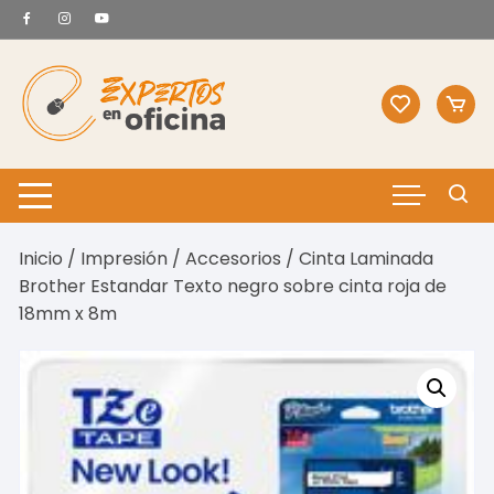
Saltar
al
contenido
Inicio
/
Impresión
/
Accesorios
/ Cinta Laminada
Brother Estandar Texto negro sobre cinta roja de
18mm x 8m