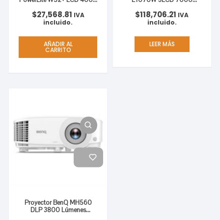
Lúmenes Resolución WXGA
Lúmenes WXGA Resolución
$
27,568.81
$
118,706.21
1280×800 HDMI
1280×800 HDMI/USB
IVA
IVA
incluido.
incluido.
AÑADIR AL
LEER MÁS
CARRITO
Proyector BenQ MH560
DLP 3800 Lúmenes
Resolución FHD