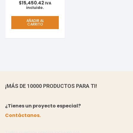
$
15,450.42
1920×1080 Lámpara
IVA
Contraste 20000:1
incluido.
AÑADIR AL
CARRITO
¡MÁS DE 10000 PRODUCTOS PARA TI!
¿Tienes un proyecto especial?
Contáctanos.
Todos nuestros precios incluyen IVA.