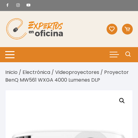
Saltar
al
contenido
Inicio
/
Electrónica
/
Videoproyectores
/ Proyector
BenQ MW561 WXGA 4000 Lumenes DLP