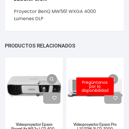
Proyector BenQ MW561 WXGA 4000
Lumenes DLP
PRODUCTOS RELACIONADOS
Pregúntanos
por la
disponibilidad
Videoproyector Epson
Videoproyector Epson Pro
PowerLite W52+ LCD 4000
L1070W 3LCD 7000