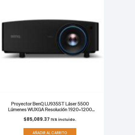
Proyector BenQ LU935ST Láser 5500
Lúmenes WUXGA Resolución 1920×1200
HDMI/USB
$
85,089.37
IVA incluido.
AÑADIR AL CARRITO