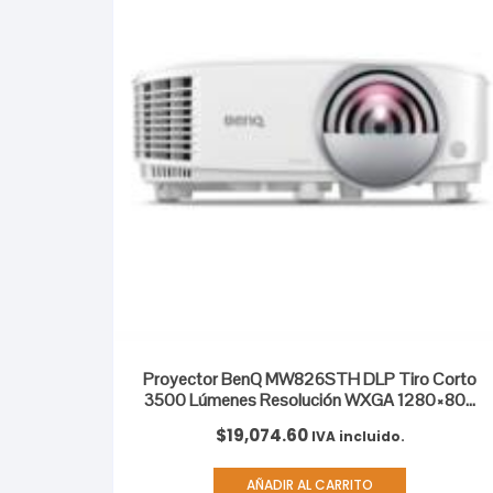
Proyector BenQ MW826STH DLP Tiro Corto
3500 Lúmenes Resolución WXGA 1280×800
Lámpara Contraste 20000:1
$
19,074.60
IVA incluido.
AÑADIR AL CARRITO