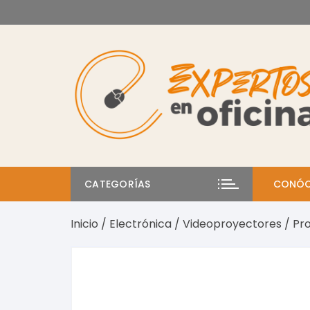
Saltar
al
contenido
CATEGORÍAS
CONÓC
Inicio
/
Electrónica
/
Videoproyectores
/ Pr