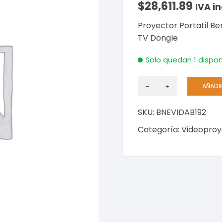
$
28,611.89
IVA in
Proyector Portatil B
TV Dongle
Solo quedan 1 dispon
AÑADI
Proyector
Portatil
SKU:
BNEVIDAB192
BenQ
2000
Categoría:
Videoproy
lum
4K
UHD
3840x2160
Android
TV
Dongle