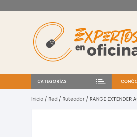
Saltar
al
contenido
CATEGORÍAS
CONÓC
Inicio
/
Red
/
Ruteador
/ RANGE EXTENDER AC1