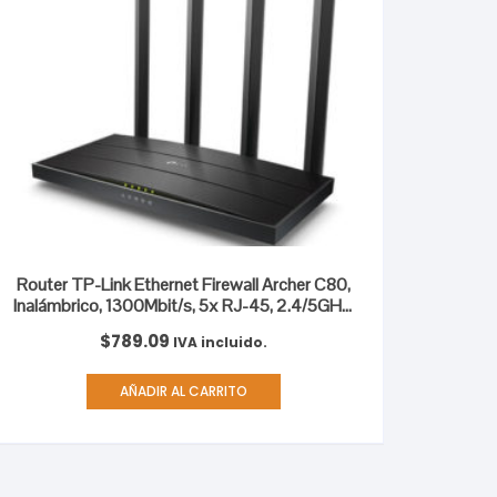
Router TP-Link Ethernet Firewall Archer C80,
Inalámbrico, 1300Mbit/s, 5x RJ-45, 2.4/5GHz,
4 Antenas Externas 1300MBPS AT 5GHZ
$
789.09
IVA incluido.
600MBPS AT 2.4GH
AÑADIR AL CARRITO