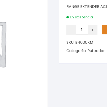
RANGE EXTENDER AC12
En existencia
RANGE
EXTENDER
AC1200
SKU:
B4000KM
WI
FI
Categoría:
Ruteador
.
cantidad