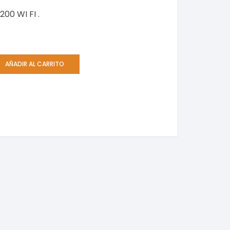
00 WI FI .
AÑADIR AL CARRITO