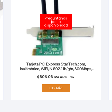
Pregúntanos
por la
disponibilidad
Tarjeta PCI Express StarTech.com,
Inalámbrico, WiFi, N 802.11b/g/n, 300Mbps,
2T2R I PCI EXPRESS
$
805.06
IVA incluido.
LEER MÁS